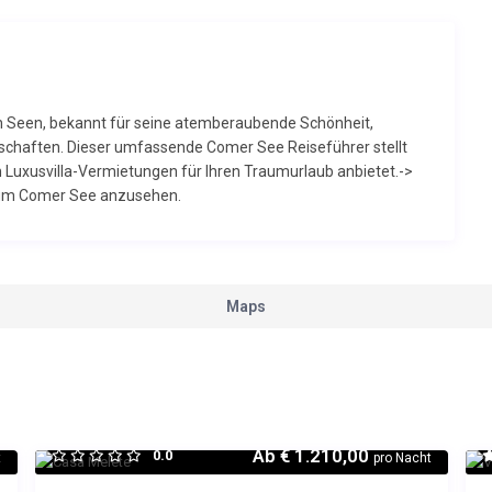
en Seen, bekannt für seine atemberaubende Schönheit,
tschaften. Dieser umfassende Comer See Reiseführer stellt
m Luxusvilla-Vermietungen für Ihren Traumurlaub anbietet.->
 zum Comer See anzusehen.
Maps
Ab
€ 1.210,00
0.0
t
pro Nacht