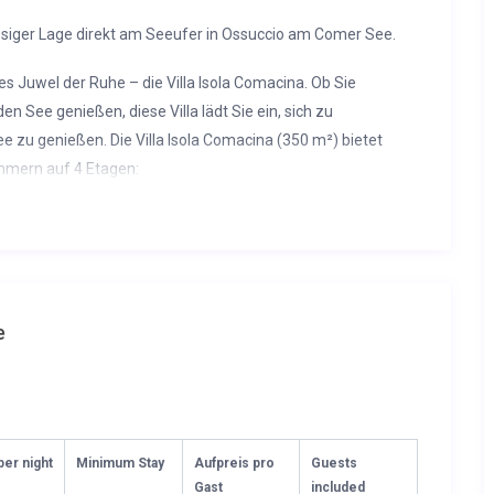
assiger Lage direkt am Seeufer in Ossuccio am Comer See.
es Juwel der Ruhe – die Villa Isola Comacina. Ob Sie
 See genießen, diese Villa lädt Sie ein, sich zu
zu genießen. Die Villa Isola Comacina (350 m²) bietet
zimmern auf 4 Etagen:
ch mit Kamin und Esstisch sowie Zugang zur überdachten
ch und eine voll ausgestattete Küche. Toilette.
vorbehalten. In der ersten Etage befinden sich zwei
usche, ein Schlafzimmer mit Doppelbett und ein eigenes
ge befinden sich ein Schlafzimmer mit Doppelbett, zwei
e
dezimmer mit Dusche.
Billardtisch und Dusche, ideal zum Erfrischen nach einem
s Sees ist eine intime Oase der Ruhe mit Panoramablick auf
per night
Minimum Stay
Aufpreis pro
Guests
 mit Pergolen überdachten Terrassen und bequemen Sofas
Gast
included