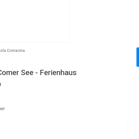
Isola Comacina
 Comer See - Ferienhaus
n
mer