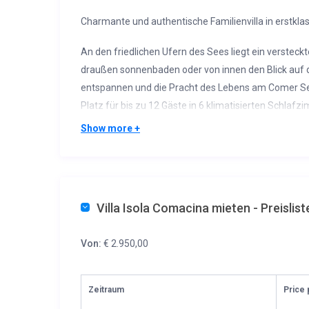
Charmante und authentische Familienvilla in erstkl
An den friedlichen Ufern des Sees liegt ein versteckt
draußen sonnenbaden oder von innen den Blick auf den
entspannen und die Pracht des Lebens am Comer See 
Platz für bis zu 12 Gäste in 6 klimatisierten Schlaf
– Die Hauptebene umfasst einen schönen Wohnberei
Show more +
Außenterrasse, eine Ecke mit Seeblick und Schreibtis
– Die beiden oberen Etagen sind den Schlafzimmern 
Schlafzimmer mit Doppelbett, ein Badezimmer mit D
Bad mit Dusche und Waschbecken. In der zweiten Eta
Villa Isola Comacina mieten - Preislist
Schlafzimmer mit je zwei Doppelbetten und ein Ba
– Im Erdgeschoss befindet sich ein Spielzimmer mit 
Von:
€ 2.950,00
Bad im See, sowie eine Waschküche.
Der private Garten (300 m²) entlang der Uferlinie de
Zeitraum
Price 
die Bucht und die benachbarte Insel Comacina. Die