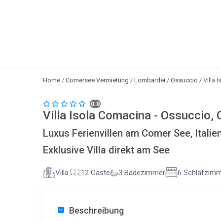
Home
/
Comersee Vermietung
/
Lombardei
/
Ossuccio
/
Villa 
0.0
Villa Isola Comacina - Ossuccio,
Luxus Ferienvillen am Comer See, Italie
Exklusive Villa direkt am See
Villa
12 Gäste
3 Badezimmer
6 Schlafzim
Beschreibung