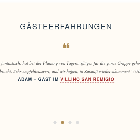
GÄSTEERFAHRUNGEN
❝
önlicher Empfangsmitarbeiter, Fabio, übertrafen unsere Erwartungen bei Weit
ehlungen und Leckereien. Es war eine perfekte Erfahrung. Danke."
(Übersetzt 
ALICE – GAST IN DER
VILLA VIRGINIA