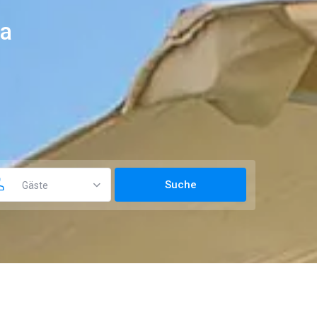
la
Gäste