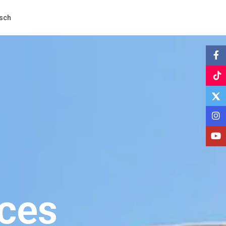
sch
ices