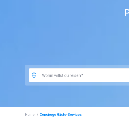
P
Wohin willst du reisen?
Home
Concierge Gäste-Services