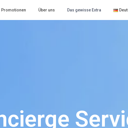
Promotionen
Über uns
Das gewisse Extra
Deut
cierge Serv