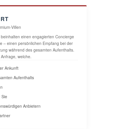
ORT
emium-Villen
os beinhalten einen engagierten Concierge
ete – einen persönlichen Empfang bei der
tzung während des gesamten Aufenthalts.
 Anfrage, welche.
er Ankunft
amten Aufenthalts
en
r Sie
enswürdigen Anbietern
artner