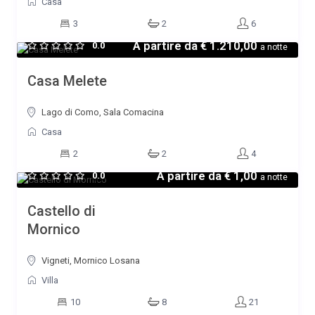
Casa
3
2
6
A partire da
€ 1.210,00
0.0
a notte
Casa Melete
Lago di Como, Sala Comacina
Casa
2
2
4
A partire da
€ 1,00
0.0
a notte
Castello di
Mornico
Vigneti, Mornico Losana
Villa
10
8
21