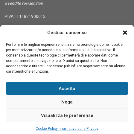
e vendite residenziali.
P.IVA: IT11821900013
CONTATTI
Gestisci consenso
Sede legale: Via Treviso 36, 10144 Torino, Italia
Per fornire le migliori esperienze, utilizziamo tecnologie come i cookie
Tel. +39-3333848900
per memorizzare e/o accedere alle informazioni del dispositivo. Il
info@northitaly.villas
consenso a queste tecnologie ci permetterà di elaborare dati come il
comportamento di navigazione o ID unici su questo sito. Non
Social Links:
acconsentire o ritirare il consenso può influire negativamente su alcune
caratteristiche e funzioni.
Accetta
★★★★★
★★★★★
4,6
Leggi le nostre recensioni su Google
Nega
Visualizza le preferenze
Termini e condizioni
Informativa sulla Privacy
Contatti
Cookie Policy
Informativa sulla Privacy