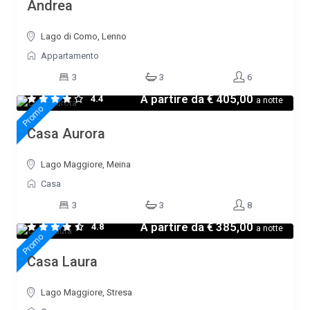
Andrea
Lago di Como, Lenno
Appartamento
3
3
6
A partire da
€ 405,00
4.4
a notte
Promo
Casa Aurora
Lago Maggiore, Meina
Casa
3
3
8
A partire da
€ 385,00
4.8
a notte
Promo
Casa Laura
Lago Maggiore, Stresa