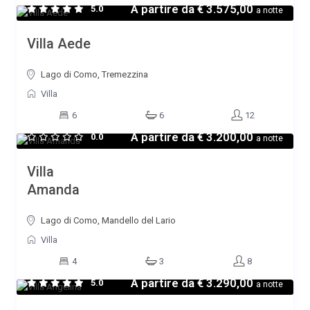
A partire da
€ 3.575,00
5.0
a notte
Villa Aede
Lago di Como, Tremezzina
Villa
6
6
12
A partire da
€ 3.200,00
0.0
a notte
Villa
Amanda
Lago di Como, Mandello del Lario
Villa
4
3
8
A partire da
€ 3.290,00
5.0
a notte