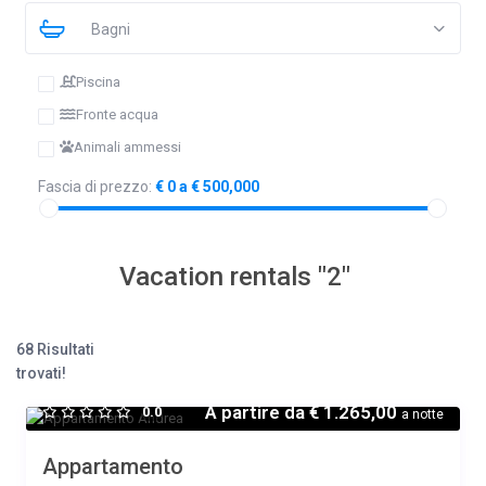
Bagni
Piscina
Fronte acqua
Animali ammessi
Fascia di prezzo:
€ 0 a € 500,000
Vacation rentals "2"
68 Risultati
trovati!
A partire da
€ 1.265,00
0.0
a notte
Appartamento