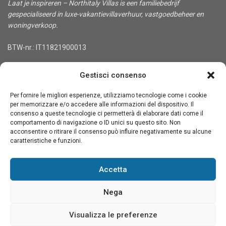
Laat je inspireren – Northitaly Villas is een familiebedrijf
gespecialiseerd in luxe-vakantievillaverhuur, vastgoedbeheer en
woningverkoop.
BTW-nr.: IT11821900013
CONTACT
Gestisci consenso
Vestigingsadres: Via Treviso 36, 10144 Turijn, Italië
Per fornire le migliori esperienze, utilizziamo tecnologie come i cookie
Tel. +39-3333848900
per memorizzare e/o accedere alle informazioni del dispositivo. Il
info@northitaly.villas
consenso a queste tecnologie ci permetterà di elaborare dati come il
comportamento di navigazione o ID unici su questo sito. Non
Social Links:
acconsentire o ritirare il consenso può influire negativamente su alcune
caratteristiche e funzioni.
Accetta
★★★★★
★★★★★
4,6
Lees onze Google-recensies
Nega
Visualizza le preferenze