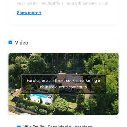
vacanza indimenticabile a misura di bambino e può
ospitare comodamente 9 persone in 4 camere da
Show more +
letto:
– Piano superiore (piano principale): riunitevi
nell’ampio soggiorno-sala da pranzo, che si apre
direttamente su una terrazza coperta affacciata
Video
sul davanti, dotata di comodi lettini e vista sul lago.
Questo piano comprende anche una cucina
completamente attrezzata con accesso a una
terrazza laterale da pranzo, una camera
matrimoniale e due bagni con doccia.
Fai clic per accettare i cookie marketing e
– Piano inferiore (piano terra): i bambini (e i bambini
abilitare questo contenuto
nel cuore!) adoreranno la sala giochi al piano terra,
attrezzata con biliardo e calcio balilla. Questo piano
dispone anche di un salotto più piccolo con TV, un
angolo cottura per avere a portata di mano
bevande fresche, tre camere matrimoniali e due