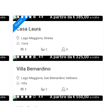
A partire da
€ 385,00
4.8
otte
a notte
Promo
Casa Laura
Lago Maggiore, Stresa
Casa
3
2
6
A partire da
€ 325,00
4.5
otte
a notte
Villa Bernardino
Lago Maggiore, San Bernardino Verbano
Villa
3
2
9
A partire da
€ 550,00
4.4
otte
a notte