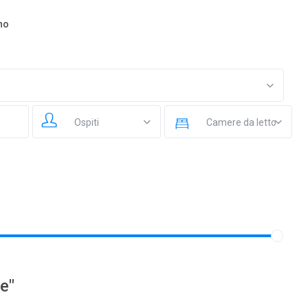
ano
Ospiti
Camere da letto
re"