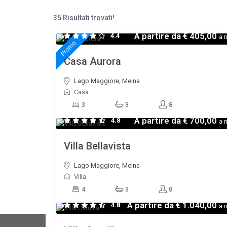
35 Risultati trovati!
A partire da
€ 405,00
4.4
a n
Promo
Casa Aurora
Lago Maggiore, Meina
Casa
3
3
8
A partire da
€ 700,00
4.8
a n
Villa Bellavista
Lago Maggiore, Meina
Villa
4
3
8
A partire da
€ 1.040,00
4.8
a n