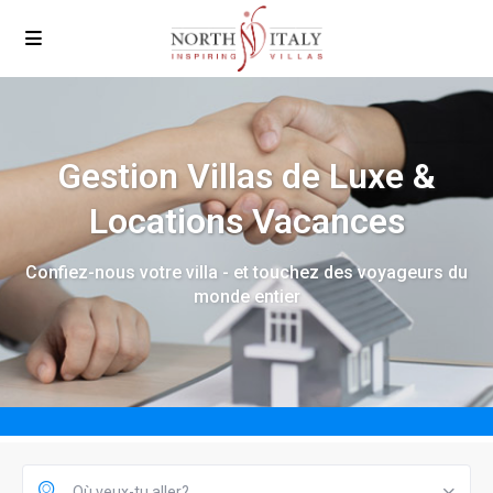
Gestion Villas de Luxe &
Locations Vacances
Confiez-nous votre villa - et touchez des voyageurs du
monde entier
Où veux-tu aller?