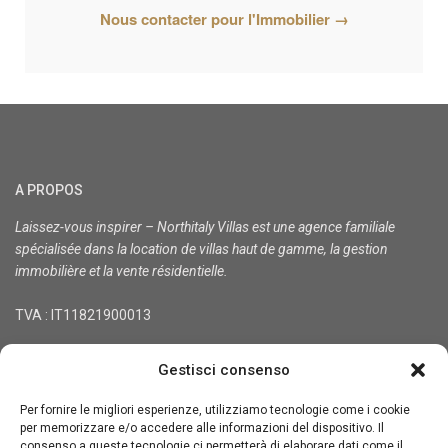
Nous contacter pour l'Immobilier →
A PROPOS
Laissez-vous inspirer – Northitaly Villas est une agence familiale
spécialisée dans la location de villas haut de gamme, la gestion
immobilière et la vente résidentielle.
TVA : IT11821900013
CONTACT
Gestisci consenso
Siège social : Via Treviso 36, 10144 Turin, Italie
Per fornire le migliori esperienze, utilizziamo tecnologie come i cookie
Tél. +39-3333848900
per memorizzare e/o accedere alle informazioni del dispositivo. Il
info@northitaly.villas
consenso a queste tecnologie ci permetterà di elaborare dati come il